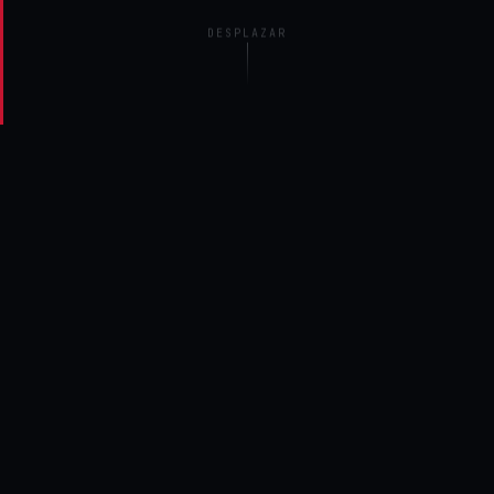
DESPLAZAR
25+
AÑOS DE EXPERIENCIA COMBINADA
4+
REGIONES GLOBALES DE DESPLIEGUE