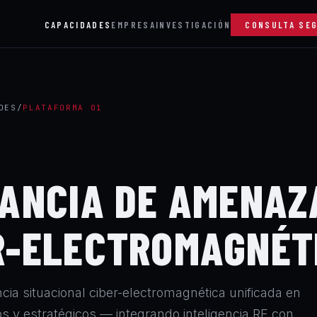
CAPACIDADES
EMPRESA
INVESTIGACIÓN
CONSULTA SE
DES
/
PLATAFORMA 01
LANCIA DE AMENAZ
R-ELECTROMAGNÉT
cia situacional ciber-electromagnética unificada en
os y estratégicos — integrando inteligencia RF con