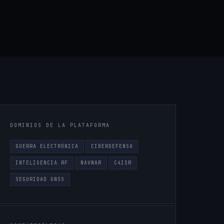
DOMINIOS DE LA PLATAFORMA
GUERRA ELECTRÓNICA
CIBERDEFENSA
INTELIGENCIA RF
NAVWAR
C4ISR
SEGURIDAD GNSS