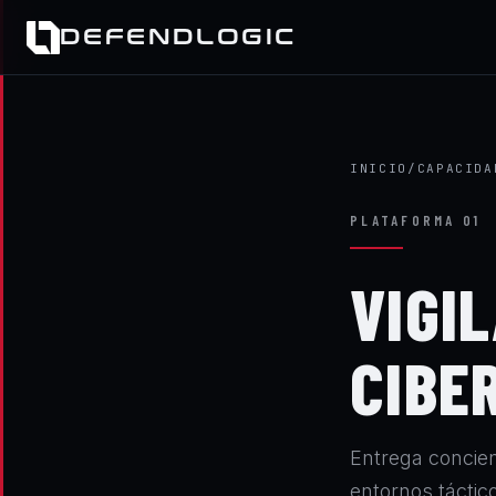
DEFENDLOGIC
INICIO
/
CAPACIDA
PLATAFORMA 01
VIGI
CIBE
Entrega concien
entornos táctic