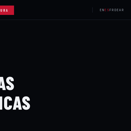
GURA
EN
ES
FR
DE
AR
AS
ICAS